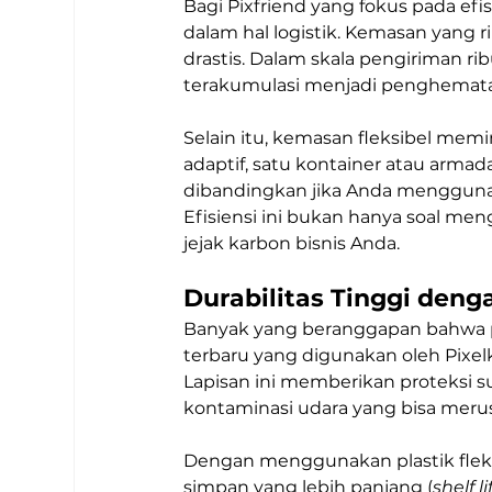
Bagi Pixfriend yang fokus pada efi
dalam hal logistik. Kemasan yang r
drastis. Dalam skala pengiriman ri
terakumulasi menjadi penghematan 
Selain itu, kemasan fleksibel memi
adaptif, satu kontainer atau arm
dibandingkan jika Anda menggun
Efisiensi ini bukan hanya soal me
jejak karbon bisnis Anda.
Durabilitas Tinggi deng
Banyak yang beranggapan bahwa plas
terbaru yang digunakan oleh Pixel
Lapisan ini memberikan proteksi s
kontaminasi udara yang bisa merus
Dengan menggunakan plastik fleks
simpan yang lebih panjang (
shelf li