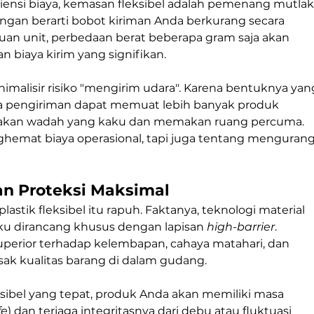
siensi biaya, kemasan fleksibel adalah pemenang mutlak
ingan berarti bobot kiriman Anda berkurang secara 
buan unit, perbedaan berat beberapa gram saja akan 
biaya kirim yang signifikan.
nimalisir risiko "mengirim udara". Karena bentuknya yan
ada pengiriman dapat memuat lebih banyak produk 
akan wadah yang kaku dan memakan ruang percuma. 
nghemat biaya operasional, tapi juga tentang mengurang
an Proteksi Maksimal
tik fleksibel itu rapuh. Faktanya, teknologi material 
ku dirancang khusus dengan lapisan 
high-barrier
. 
uperior terhadap kelembapan, cahaya matahari, dan 
ak kualitas barang di dalam gudang.
ibel yang tepat, produk Anda akan memiliki masa 
fe
) dan terjaga integritasnya dari debu atau fluktuasi 