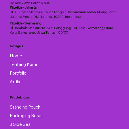
Bekasi, Jawa Barat 17530
Pixelku - Jakarta
5 Tanda Produk Anda Wajib
Jl. K.H. Mas Mansyur, Karet Tengsin, Kecamatan Tanah Abang, Kota
Pakai Material Nylon
Jakarta Pusat, DKI Jakarta, 10220, Indonesia
Pixelku - Semarang
Jl. Tambak Mas XIII No.245, Panggung Lor, Kec. Semarang Utara,
Kota Semarang, Jawa Tengah 50177
Navigasi
Home
Tentang Kami
Portfolio
Artikel
Produk Kami
Standing Pouch
Packaging Beras
3 Side Seal