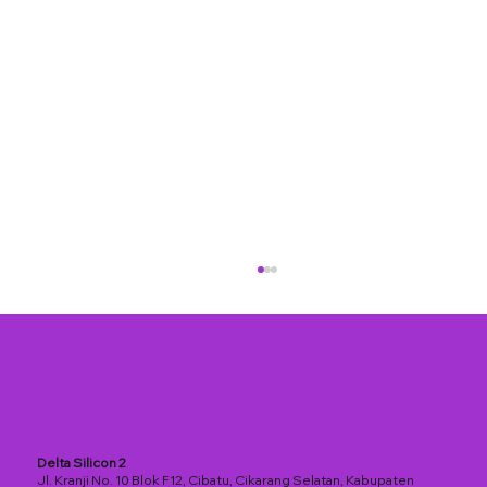
Delta Silicon 2
Jl. Kranji No. 10 Blok F12, Cibatu, Cikarang Selatan, Kabupaten